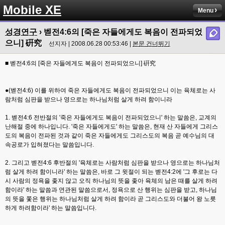
Mobile XE
Menu
성경연구
› 벧전4:6의 [죽은 자들에게도 복음이 전파되었
으니] 硏究
선지자 | 2008.06.28 00:53:46 |
본문 건너뛰기
■ 벧전4:6의 [죽은 자들에게도 복음이 전파되었으니] 硏究
●(벧전4:6) 이를 위하여 죽은 자들에게도 복음이 전파되었으니 이는 육체로는 사
람처럼 심판을 받으나 영으로는 하나님처럼 살게 하려 함이니라
1. 벧전4:6 전반절의 '죽은 자들에게도 복음이 전파되었으니' 하는 말씀은, 교계의
난해절 중에 하나입니다. '죽은 자들에게도' 하는 말씀은, 현재 산 자들에게 그리스
도의 복음이 전파된 것과 같이 죽은 자들에게도 그리스도의 복음 곧 예수님의 대
속공로가 입혀졌다는 말씀입니다.
2. 그리고 벧전4:6 후반절의 '육체로는 사람처럼 심판을 받으나 영으로는 하나님처
럼 살게 하려 함이니라' 하는 말씀은, 바로 그 윗절이 되는 벧전4:2에 '그 후로는 다
시 사람의 정욕을 좇지 않고 오직 하나님의 뜻을 좇아 육체의 남은 때를 살게 하려
함이라' 하는 말씀과 연관된 말씀으로서, 정욕으로 산 행위는 심판을 받고, 하나님
의 뜻을 쫓은 행위는 하나님처럼 살게 하려 함이라 곧 그리스도와 더불어 왕 노릇
하게 하려함이라' 하는 말씀입니다.