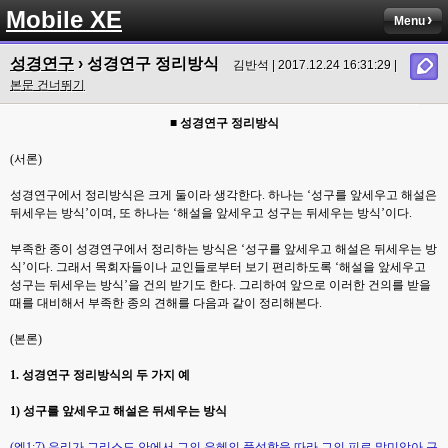
Mobile XE
Menu
성경연구
› 성경연구 정리방식
김반석 | 2017.12.24 16:31:29 |
본문 건너뛰기
■
성경연구 정리방식
(
서론
)
성경연구에서 정리방식은 크게 둘이라 생각한다
.
하나는
‘
성구를 앞세우고 해설은
뒤세우는 방식
’
이며
,
또 하나는
‘
해설을 앞세우고 성구는 뒤세우는 방식
’
이다
.
부족한 종이 성경연구에서 정리하는 방식은
‘
성구를 앞세우고 해설은 뒤세우는 방
식
’
이다
.
그래서 목회자들이나 교인들로부터 보기 편리하도록
‘
해설을 앞세우고
성구는 뒤세우는 방식
’
을 건의 받기도 한다
.
그리하여 앞으로 이러한 건의를 받을
때를 대비해서 부족한 종의 견해를 다음과 같이 정리해본다
.
(
본론
)
1.
성경연구 정리방식의 두 가지 예
1)
성구를 앞세우고 해설은 뒤세우는 방식
(
엡
1:7)
우리가 그리스도 안에서 그의 은혜의 풍성함을 따라 그의 피로 말미암아 구