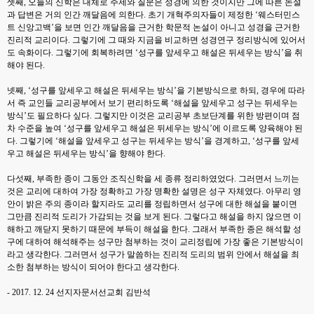
셋째
,
오늘의 신학은 대체로 주제와 질문은 성경에 의한 것이지만 그에 따른 논설
과 답변은 거의 인간 깨달음에 의한다
.
초기 개혁주의자들이 제정한
‘
웨스터민스
트 신앙고백
’
을 보면 인간 깨달음을 근거한 학문적 논설이 아니고 성경을 근거한
진리적 교리이다
.
그렇기에 그 때와 지금을 비교하면 성경연구 정리방식에 있어서
도 속화이다
.
그렇기에 회복하려면
‘
성구를 앞세우고 해설은 뒤세우는 방식
’
을 취
해야 된다
.
넷째
, ‘
성구를 앞세우고 해설은 뒤세우는 방식
’
을 기본방식으로 하되
,
경우에 따라
서 즉 교인들 교리공부에서 보기 편리하도록
‘
해설을 앞세우고 성구는 뒤세우는
방식
’
도 필요하다 싶다
.
그렇지만 이것은 교리공부 초보단계를 위한 방편이며 점
차 수준을 높여
‘
성구를 앞세우고 해설은 뒤세우는 방식
’
에 이르도록 양육해야 된
다
.
그렇기에
‘
해설을 앞세우고 성구는 뒤세우는 방식
’
을 경계하고
, ‘
성구를 앞세
우고 해설은 뒤세우는 방식
’
을 향해야 한다
.
다섯째
,
부족한 종이 그동안 조직신학을 세 종류 정리하였었다
.
그러면서 느끼는
것은 교리에 대하여 가장 정확하고 가장 명확한 설명은 성구 자체였다
.
아무리 영
안이 밝은 주의 종이라 할지라도 교리를 정립하면서 성구에 대한 해설을 붙이면
그만큼 진리적 도리가 가감되는 것을 보게 된다
.
그렇다고 해설을 하지 않으면 이
해하고 깨닫지 못하기 때문에 부득이 해설을 한다
.
그래서 부족한 종은 해석할 성
구에 대하여 해석해주는 성구만 첨부하는 것이 교리정립에 가장 좋은 기본방식이
라고 생각한다
.
그러면서 성구가 말씀하는 진리적 도리의 범위 안에서 해설을 최
소한 첨부하는 방식이 되어야 한다고 생각한다
.
- 2017. 12. 24
선지자문서선교회 김반석