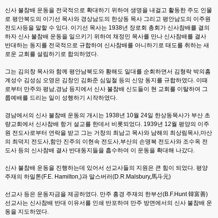
신사 불참배 운동을 전국적으로 확대하기 위하여 생명을 내걸고 활동한 주도 인물
로 평안북도의 이기선 목사와 경상남도의 한상동 목사 그리고 평안남도의 이주원
전도사등을 말할 수 있다. 이기선 목사는 1938년 장로회 총회가 신사참배를 결의
하자 신사 불참배 운동을 일으키기 위하여 채정민 목사를 만나 신사참배를 결사
반대하는 동지를 전국적으로 규합하여 신사참배를 아니하기로 태도를 취하는 새
로운 교회를 설립하기로 합의하였다.
그는 김의창 목사와 함께 평안남북도와 황해도 일대를 순회하면서 김형락 박의흠
계성수 김성심 오영은 김창인 김화준 심일철 등의 신앙 동지를 규합하였다. 이때
로부터 만주와 평남,경남 등지에서 신사 불참배 신도들이 현 교회를 이탈하여 그
룹예배를 드리는 일이 성행하기 시작하였다.
경남에서의 신사 불참배 운동의 개시는 1938년 10월 24일 한상동목사가 부산 초
량교회에서 신사참배 항거 설교를 한데서 비롯되었다. 1939년 12월 평양의 이주
원 전도사로부터 연락을 받고 그는 거창의 최남고 목사와 남해의 최상림목사,마산
의 최덕지 전도사,함안 진주의 이현속 전도사,부산의 손명복 전도사와 조수옥 전
도사 등의 신사참배 결사 반대동지들을 흡수하여 이 운동을 확대해 나갔다.
신사 불참배 운동을 진행하는데 있어서 선교사들의 지원은 큰 힘이 되었다. 평양
주재의 하밀톤(F.E. Hamilton,)과 말스버러(D.R.Malsbury,馬斗元)
선교사 등은 운동자금을 제공하였다. 만주 흥경 주재의 한부선(B.F.Hunt 韓富善)
선교사는 신사참배 반대 이유서를 인쇄 반포하여 만주 방면에서의 신사 불참배 운
동을 지도하였다.