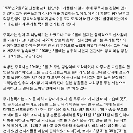
1938년 2월 8일 산정현교회 헌당식이 거행된지 얼마 후에 주목사는 경찰에 검거
되었다. 그때 평북노회가 신사참배를 가결하는 일이 있어 이에 흥분한 평양신학교
학생 만명이 평북노회장의 기념식수를 도끼로 찍어 버린 사건이 발행하였는데 여
기에 관련시켜 주기철 목사를 검거한 것이었다.
주목사는 얼마 후 석방되기는 하였으나 그해 9월에 일제는 총회적으로 신사참배
를 가결시키고야 말았다. 제27회 장로회 총회의 신사참배 결의는 주기철 목사와
산정현교회로 하여금 본격적인 신앙 투쟁으로 돌입케 하였다 주목사는 그해 가을
에 제2차로 검속되었고 1939년 8월에는 농우회 사건과 연관시켜 경북 의성 경찰
서에 9개월간 구금되었다.
석방된 주목사는 1940년 2월 첫 주일 평양역에 도착하였다. 마중나온 교인들의 환
영은 열광적이었고 그는 곧장 산정현교회로 들어가 입은 옷 그대로 강대에 엎드려
기도 올렸다. 예배 시간이 되자 오랫만에 목사님을 만나고저 교인들은 운집하여
교회당은 입추의 여지없이 꽉 메워졌다. 일본 경찰들은 교회당을 두겹 세겹으로
포위하고 그 일대는 교회당 안에까지 들어박혀 있었다.
주기철목사는 기도를 마치고 강대에 섰다. 흰 두루마기에 까만 머리 모습에 꼿꼿
한 몸가짐으로 똑바로 정립한 그는 강대의 탁종을 두세번 누르고 "예배 드립시
다"라고 선포하였다. '내주는 강한 성이오 방패와 병기되시니... '의 찬송을 부르므
로 예배를 시작하고 나서,성경 본문은 마태복음 5장 11절-12절("11절 나를 인하여
너희를 욕하고 핍박하고 거짓으로 너희를 거스려 모든 악한 말을 할 때에는 너희
에게 복이 있나니 12절 기뻐하고 즐거워하라 하늘에서 너희의 상이 큼이라 너희
전에 있던 선지자들을 이같이 핍박하였느니라")과, 로마서 8장 31절-39절("31절