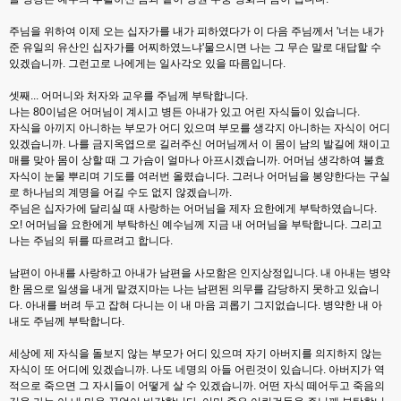
주님을 위하여 이제 오는 십자가를 내가 피하였다가 이 다음 주님께서 '너는 내가
준 유일의 유산인 십자가를 어찌하였느냐'물으시면 나는 그 무슨 말로 대답할 수
있겠습니까. 그런고로 나에게는 일사각오 있을 따름입니다.
셋째... 어머니와 처자와 교우를 주님께 부탁합니다.
나는 80이넘은 어머님이 계시고 병든 아내가 있고 어린 자식들이 있습니다.
자식을 아끼지 아니하는 부모가 어디 있으며 부모를 생각지 아니하는 자식이 어디
있겠습니까. 나를 금지옥엽으로 길러주신 어머님께서 이 몸이 남의 발길에 채이고
매를 맞아 몸이 상할 때 그 가슴이 얼마나 아프시겠습니까. 어머님 생각하여 불효
자식이 눈물 뿌리며 기도를 여러번 올렸습니다. 그러나 어머님을 봉양한다는 구실
로 하나님의 계명을 어길 수도 없지 않겠습니까.
주님은 십자가에 달리실 때 사랑하는 어머님을 제자 요한에게 부탁하였습니다.
오! 어머님을 요한에게 부탁하신 예수님께 지금 내 어머님을 부탁합니다. 그리고
나는 주님의 뒤를 따르려고 합니다.
남편이 아내를 사랑하고 아내가 남편을 사모함은 인지상정입니다. 내 아내는 병약
한 몸으로 일생을 내게 맡겼지마는 나는 남편된 의무를 감당하지 못하고 있습니
다. 아내를 버려 두고 잡혀 다니는 이 내 마음 괴롭기 그지없습니다. 병약한 내 아
내도 주님께 부탁합니다.
세상에 제 자식을 돌보지 않는 부모가 어디 있으며 자기 아버지를 의지하지 않는
자식이 또 어디에 있겠습니까. 나도 네명의 아들 어린것이 있습니다. 아버지가 역
적으로 죽으면 그 자시들이 어떻게 살 수 있겠습니까. 어떤 자식 떼어두고 죽음의