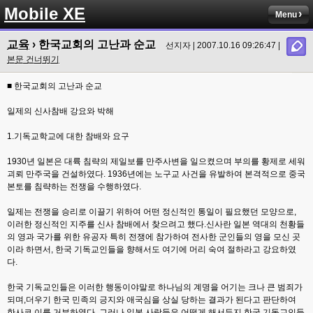
Mobile XE
Menu
교육
› 한국교회의 고난과 순교
선지자 | 2007.10.16 09:26:47 |
본문 건너뛰기
■ 한국교회의 고난과 순교
일제의 신사참배 강요와 박해
1.기독교학교에 대한 참배와 요구
1930년 일본은 대륙 침략의 제일보를 만주사변을 일으켰으며 부의를 황제로 세워
괴뢰 만주국을 건설하였다. 1936년에는 노구교 사건을 유발하여 본격적으로 중국
본토를 침략하는 전쟁을 수행하였다.
일제는 전쟁을 승리로 이끌기 위하여 어떤 정신적인 통일이 필요했던 모양으로,
이러한 정신적인 지주를 신사 참배에서 찾으려고 했다.신사란 일본 역대의 천황들
의 영과 국가를 위한 유공자 특히 전쟁에 참가하여 전사한 군인들의 영을 모신 곳
이라 하면서, 한국 기독교인들을 향해서도 여기에 머리 숙여 절하라고 강요하였
다.
한국 기독교인들은 이러한 행동이야말로 하나님의 계명을 어기는 크나 큰 범죄가
되며,더우기 한국 민족의 긍지와 애국심을 상실 당하는 결과가 된다고 판단하여
한사코 이를 거부하였다. 그러나 일본 사람들은 어떻게 해서든지 한국 기독교인들