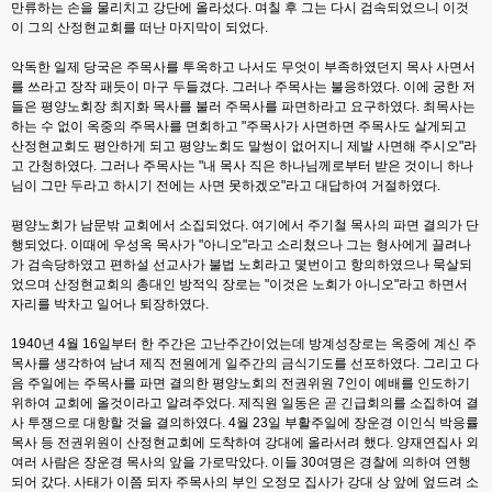
만류하는 손을 물리치고 강단에 올라섰다. 며칠 후 그는 다시 검속되었으니 이것
이 그의 산정현교회를 떠난 마지막이 되었다.
악독한 일제 당국은 주목사를 투옥하고 나서도 무엇이 부족하였던지 목사 사면서
를 쓰라고 장작 패듯이 마구 두들겼다. 그러나 주목사는 불응하였다. 이에 궁한 저
들은 평양노회장 최지화 목사를 불러 주목사를 파면하라고 요구하였다. 최목사는
하는 수 없이 옥중의 주목사를 면회하고 "주목사가 사면하면 주목사도 살게되고
산정현교회도 평안하게 되고 평양노회도 말썽이 없어지니 제발 사면해 주시오"라
고 간청하였다. 그러나 주목사는 "내 목사 직은 하나님께로부터 받은 것이니 하나
님이 그만 두라고 하시기 전에는 사면 못하겠오"라고 대답하여 거절하였다.
평양노회가 남문밖 교회에서 소집되었다. 여기에서 주기철 목사의 파면 결의가 단
행되었다. 이때에 우성옥 목사가 "아니오"라고 소리쳤으나 그는 형사에게 끌려나
가 검속당하였고 편하설 선교사가 불법 노회라고 몇번이고 항의하였으나 묵살되
었으며 산정현교회의 총대인 방적익 장로는 "이것은 노회가 아니오"라고 하면서
자리를 박차고 일어나 퇴장하였다.
1940년 4월 16일부터 한 주간은 고난주간이었는데 방계성장로는 옥중에 계신 주
목사를 생각하여 남녀 제직 전원에게 일주간의 금식기도를 선포하였다. 그리고 다
음 주일에는 주목사를 파면 결의한 평양노회의 전권위원 7인이 예배를 인도하기
위하여 교회에 올것이라고 알려주었다. 제직원 일동은 곧 긴급회의를 소집하여 결
사 투쟁으로 대항할 것을 결의하였다. 4월 23일 부활주일에 장운경 이인식 박응률
목사 등 전권위원이 산정현교회에 도착하여 강대에 올라서려 했다. 양재연집사 외
여러 사람은 장운경 목사의 앞을 가로막았다. 이들 30여명은 경찰에 의하여 연행
되어 갔다. 사태가 이쯤 되자 주목사의 부인 오정모 집사가 강대 상 앞에 엎드려 소