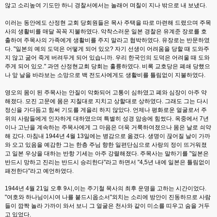
않고 소리높여 기도만 하니 경찰서에서는 놀래어 며칠이 지나 밖으로 내 보냈다.
이러는 동안에도 산정현 교회 당회원들은 목사 주택을 따로 마련해 드렸으며 주목
사의 생활비를 매달 꼭꼭 지불하였다. 악착스러운 일본 경찰은 유계준 장로를 호
출하여 주목사의 가족에게 생활비를 주지 말라고 협박하였다. 유장로는 반문하였
다. "일본의 예의 도덕은 어떻게 되어 있오? 자기 선생이 어려움을 당할 때 도와주
지 않고 굶어 죽게 버려두게 되어 있습니까. 우리 한국인의 도덕은 어려울 때 도와
주게 되어 있오." 과연 산정현교회 당회는 훌륭하였다. 비록 교호당은 폐쇄 당했으
나 앞 날을 바라보는 소망으로 백 전도사에게도 생활비를 틀림없이 지불하였다.
영오의 몸이 된 주목사는 안질이 악화되어 고통이 심하였고 폐와 심장이 아주 약
해졌다. 모진 고문에 몸은 지칠대로 지치고 상할대로 상하였다. 그래도 그는 다시
정신을 가다듬고 힘써 기도를 게을리 하지 않았다. 언제나 평화로운 얼굴로서 주
위의 사람들에게 인자하게 대하였으며 특별히 성경 암송에 힘썼다. 옥중에서 7년
이나 고난을 계속하는 주목사에게 그 마음은 더욱 거룩하여졌으나 몸은 날로 쇠약
해 갔다. 마침내 1944년 4월 13일에는 병감으로 옮겼다. 생명이 끊어질 날이 가까
와 오고 있음을 예감한 그는 한층 주님 향한 일편단심으로 사랑의 정이 뜨거워졌
고 일본 우상을 대하는 반항 기세는 아주 강렬해졌다. 주목사는 말하기를 "일본은
반드시 망하고 진리는 반드시 승리한다"라고 하면서 "4,5년 내에 일본은 틀림없이
패전한다"라고 예언하였다.
1944년 4월 21일 오후 9시,이는 주기철 목사의 최후 운명을 고하는 시간이었다.
"여호와 하나님이시여 나를 붙드시옵소서"외치는 소리에 방안이 진동하므로 사람
들이 깜짝 놀라 가까이 와서 보니 그 얼굴은 천사와 같이 미소를 띠우고 숨을 거두
고 있었다.