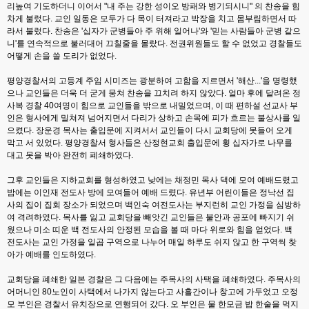
리높여 기도하더니 이어서 "내 주는 강한 성이오 방패와 병기되시니" 의 찬송을 힘
차게 불렀다. 교인 일동은 모두가 다 목이 터져라고 박장을 치고 몸부림하면서 따
라서 불렀다. 찬송은 '십자가 군병들아 주 위해 일어나'와 '믿는 사람들아 군병 같으
니'를 연속적으로 불러대어 끄칠줄을 몰랐다. 전권위원들도 할 수 없었고 경찰들도
어떻게 손을 쓸 도리가 없었다.
평양경찰서의 고등계 주임 시미즈는 광분하여 고함을 지르면서 '해산...'을 명령했
으나 교인들은 더욱 더 굳게 뭉쳐 찬송을 끄치려 하지 않았다. 얼마 후에 달려온 정
사복 경찰 40여명이 힘으로 교인들을 밖으로 내밀었으며, 이 때 편하설 선교사 부
인은 형사에게 밀쳐져 넘어지면서 다리가 상하고 손목에 피가 흐르는 불상사를 일
으켰다. 장운경 목사는 출입문에 지켜서서 교인들이 다시 교회당에 못들어 오게
막고 서 있었다. 평양경찰서 형사들은 산정현교회 출입문에 횡 십자가로 나무를
대고 못을 박아 완전히 폐쇄하였다.
그후 교인들은 지하교회를 형성하였고 낮에는 채정민 목사 댁에 모여 예배드렸고
밤에는 이인재 전도사 방에 모여들어 예배 드렸다. 유년부 어린이들은 정낙선 집
사의 집이 집회 장소가 되었으며 백인숙 여전도사는 부지런히 교인 가정을 심방하
여 격려하였다. 목사를 잃고 교회당을 빼앗긴 교인들은 불안과 공포에 빠지기 쉬
웠으나 미소 띠운 백 전도사의 안정된 모습을 볼 때 마다 위로와 힘을 얻었다. 백
전도사는 교인 가정을 일곱 구역으로 나누어 매일 하루도 쉬지 않고 한 구역씩 찾
아가 예배를 인도하였다.
교회당을 폐쇄한 일본 경찰은 그 다음에는 주목사의 사택을 폐쇄하였다. 주목사의
어머니인 80노인이 사택에서 나가지 않는다고 사흘간이나 창고에 가두었고 오정
모 부인은 경찰서 유치장으로 연행되어 갔다. 오 부인은 물 한모금 밥 한술을 먹지