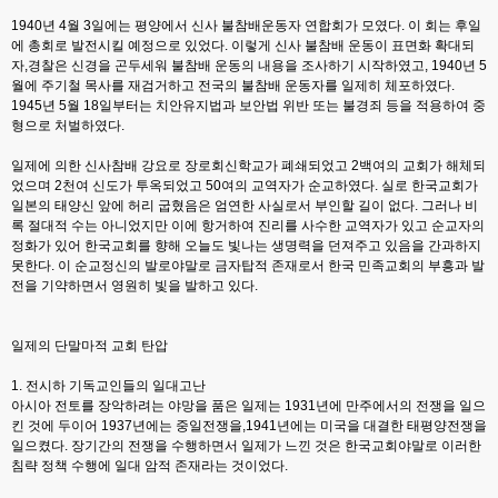
1940년 4월 3일에는 평양에서 신사 불참배운동자 연합회가 모였다. 이 회는 후일
에 총회로 발전시킬 예정으로 있었다. 이렇게 신사 불참배 운동이 표면화 확대되
자,경찰은 신경을 곤두세워 불참배 운동의 내용을 조사하기 시작하였고, 1940년 5
월에 주기철 목사를 재검거하고 전국의 불참배 운동자를 일제히 체포하였다.
1945년 5월 18일부터는 치안유지법과 보안법 위반 또는 불경죄 등을 적용하여 중
형으로 처벌하였다.
일제에 의한 신사참배 강요로 장로회신학교가 폐쇄되었고 2백여의 교회가 해체되
었으며 2천여 신도가 투옥되었고 50여의 교역자가 순교하였다. 실로 한국교회가
일본의 태양신 앞에 허리 굽혔음은 엄연한 사실로서 부인할 길이 없다. 그러나 비
록 절대적 수는 아니었지만 이에 항거하여 진리를 사수한 교역자가 있고 순교자의
정화가 있어 한국교회를 향해 오늘도 빛나는 생명력을 던져주고 있음을 간과하지
못한다. 이 순교정신의 발로야말로 금자탑적 존재로서 한국 민족교회의 부흥과 발
전을 기약하면서 영원히 빛을 발하고 있다.
일제의 단말마적 교회 탄압
1. 전시하 기독교인들의 일대고난
아시아 전토를 장악하려는 야망을 품은 일제는 1931년에 만주에서의 전쟁을 일으
킨 것에 두이어 1937년에는 중일전쟁을,1941년에는 미국을 대결한 태평양전쟁을
일으켰다. 장기간의 전쟁을 수행하면서 일제가 느낀 것은 한국교회야말로 이러한
침략 정책 수행에 일대 암적 존재라는 것이었다.