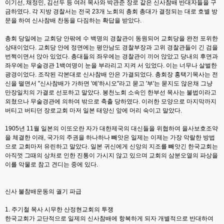
이기선, 채정민, 김선두 등 여러 목사와 박관준 장로 같은 신사참배 반대자들을 구
금하였다. 각 지방 경찰서는 전국 23개 노회의 총회 총대가 결정되는 대로 호별 방
문을 하여 신사참배 찬동을 다짐하는 확답을 받았다.
총회 당일에는 교회당 안팎에 수 백명의 경찰관이 동원되어 교회당을 완전 포위한
상태이었다. 교회당 안에 정면에는 평안남도 경찰부장과 고위 경찰관들이 긴 검을
번쩍이면서 앉아 있었다. 총대들의 좌우에는 경찰관이 끼어 앉았고 당내의 후면과
좌우에는 무술경관 1백여명이 눈을 부라리고 지켜 서 있었다. 이는 너무나 살벌한
광경이었다. 조작된 각본대로 신사참배 안은 가결되었다. 총회장 홍택기목사는 전
신을 떨면서 "신사참배가 가하면 '예'하시오"라고 묻고 '부'는 묻지도 않은채 그냥
만장일치의 가결로 선포하고 말았다. 봉천노회 소속인 한부선 목사는 불법이라고
외쳤으나 무술경관에 의하여 밖으로 축출 당하였다. 이러한 모양으로 마지막까지
버티고 버티던 장로교회 마저 일본 태양신 앞에 머리 숙이고 말았다.
1905년 11월 일본의 이또오란 자가 대한제국의 대신들을 위협하여 을사보호조약
을 체결한 이래, 국가의 주권을 하나하나 빼앗은 일제는 이제는 가장 악랄한 방법
으로 교회마저 유린하고 말았다. 일본 귀신에게 신앙의 지조를 빼앗긴 한국교회는
아직껏 그때의 상처로 인한 진통이 가시지 않고 있으며 교회의 삼분오열의 파상을
이를 악물로 참고 견디는 중에 있다.
신사 불참배운동의 궐기 파급
1. 주기철 목사 시무한 산정현교회의 투쟁
한국교회가 교단적으로 일제의 신사참배에 항복하게 되자 개별적으로 반대하여