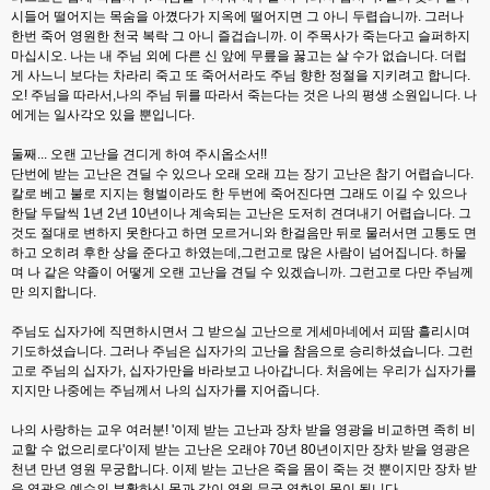
시들어 떨어지는 목숨을 아꼈다가 지옥에 떨어지면 그 아니 두렵습니까. 그러나
한번 죽어 영원한 천국 복락 그 아니 즐겁습니까. 이 주목사가 죽는다고 슬퍼하지
마십시오. 나는 내 주님 외에 다른 신 앞에 무릎을 꿇고는 살 수가 없습니다. 더럽
게 사느니 보다는 차라리 죽고 또 죽어서라도 주님 향한 정절을 지키려고 합니다.
오! 주님을 따라서,나의 주님 뒤를 따라서 죽는다는 것은 나의 평생 소원입니다. 나
에게는 일사각오 있을 뿐입니다.
둘째... 오랜 고난을 견디게 하여 주시옵소서!!
단번에 받는 고난은 견딜 수 있으나 오래 오래 끄는 장기 고난은 참기 어렵습니다.
칼로 베고 불로 지지는 형벌이라도 한 두번에 죽어진다면 그래도 이길 수 있으나
한달 두달씩 1년 2년 10년이나 계속되는 고난은 도저히 견뎌내기 어렵습니다. 그
것도 절대로 변하지 못한다고 하면 모르거니와 한걸음만 뒤로 물러서면 고통도 면
하고 오히려 후한 상을 준다고 하였는데,그런고로 많은 사람이 넘어집니다. 하물
며 나 같은 약졸이 어떻게 오랜 고난을 견딜 수 있겠습니까. 그런고로 다만 주님께
만 의지합니다.
주님도 십자가에 직면하시면서 그 받으실 고난으로 게세마네에서 피땀 흘리시며
기도하셨습니다. 그러나 주님은 십자가의 고난을 참음으로 승리하셨습니다. 그런
고로 주님의 십자가, 십자가만을 바라보고 나아갑니다. 처음에는 우리가 십자가를
지지만 나중에는 주님께서 나의 십자가를 지어줍니다.
나의 사랑하는 교우 여러분! '이제 받는 고난과 장차 받을 영광을 비교하면 족히 비
교할 수 없으리로다'이제 받는 고난은 오래야 70년 80년이지만 장차 받을 영광은
천년 만년 영원 무궁합니다. 이제 받는 고난은 죽을 몸이 죽는 것 뿐이지만 장차 받
을 영광은 예수의 부활하신 몸과 같이 영원 무궁 영화의 몸이 됩니다.