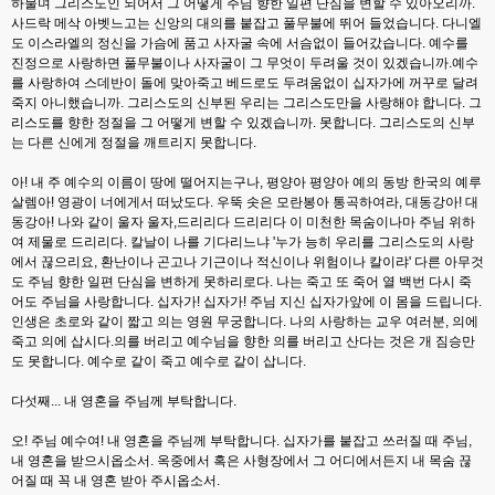
하물며 그리스도인 되어서 그 어떻게 주님 향한 일편 단심을 변할 수 있아오리까.
사드락 메삭 아벳느고는 신앙의 대의를 붙잡고 풀무불에 뛰어 들었습니다. 다니엘
도 이스라엘의 정신을 가슴에 품고 사자굴 속에 서슴없이 들어갔습니다. 예수를
진정으로 사랑하면 풀무불이나 사자굴이 그 무엇이 두려울 것이 있겠습니까.예수
를 사랑하여 스데반이 돌에 맞아죽고 베드로도 두려움없이 십자가에 꺼꾸로 달려
죽지 아니했습니까. 그리스도의 신부된 우리는 그리스도만을 사랑해야 합니다. 그
리스도를 향한 정절을 그 어떻게 변할 수 있겠습니까. 못합니다. 그리스도의 신부
는 다른 신에게 정절을 깨트리지 못합니다.
아! 내 주 예수의 이름이 땅에 떨어지는구나, 평양아 평양아 예의 동방 한국의 예루
살렘아! 영광이 너에게서 떠났도다. 우뚝 솟은 모란봉아 통곡하여라, 대동강아! 대
동강아! 나와 같이 울자 울자,드리리다 드리리다 이 미천한 목숨이나마 주님 위하
여 제물로 드리리다. 칼날이 나를 기다리느냐 '누가 능히 우리를 그리스도의 사랑
에서 끊으리요, 환난이나 곤고나 기근이나 적신이나 위험이나 칼이랴' 다른 아무것
도 주님 향한 일편 단심을 변하게 못하리로다. 나는 죽고 또 죽어 열 백번 다시 죽
어도 주님을 사랑합니다. 십자가! 십자가! 주님 지신 십자가앞에 이 몸을 드립니다.
인생은 초로와 같이 짧고 의는 영원 무궁합니다. 나의 사랑하는 교우 여러분, 의에
죽고 의에 삽시다.의를 버리고 예수님을 향한 의를 버리고 산다는 것은 개 짐승만
도 못합니다. 예수로 같이 죽고 예수로 같이 삽니다.
다섯째... 내 영혼을 주님께 부탁합니다.
오! 주님 예수여! 내 영혼을 주님께 부탁합니다. 십자가를 붙잡고 쓰러질 때 주님,
내 영혼을 받으시옵소서. 옥중에서 혹은 사형장에서 그 어디에서든지 내 목숨 끊
어질 때 꼭 내 영혼 받아 주시옵소서.