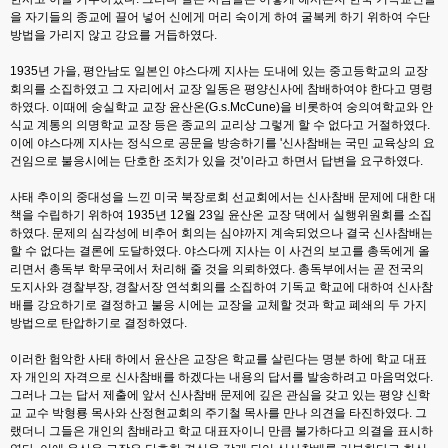
을 자기들의 종교에 끌어 넣어 신에게 머리 숙이게 하여 굴복케 하기 위하여 수단
방법을 가리지 않고 강요를 거듭하였다.
1935년 가을, 평안남도 일본인 야스다께 지사는 도내에 있는 중고등학교의 교장
회의를 소집하였고 그 자리에서 교장 일동은 평양신사에 참배하여야 한다고 명령
하였다. 이때에 숭실학교 교장 윤산온(G.s.McCune)을 비롯하여 숭의여학교와 안
식교 계통의 의명학교 교장 등은 종교의 교리상 그렇게 할 수 없다고 거절하였다.
이에 야스다께 지사는 정식으로 공문을 방송하기를 '신사참배는 국민 교육상의 요
건임으로 불응시에는 단호한 조치가 있을 것'이라고 하면서 답변을 요구하였다.
사태 추이의 중대성을 느낀 미국 북장로회 선교회에서는 신사참배 문제에 대한 대
책을 수립하기 위하여 1935년 12월 23일 윤산온 교장 댁에서 실행위원회를 소집
하였다. 문제의 심각성에 비추어 회의는 심야까지 계속되었으나 결국 신사참배는
할 수 없다는 결론에 도달하였다. 야스다께 지사는 이 사건의 보고를 총독에게 올
리면서 총독부 학무국에서 처리해 줄 것을 의뢰하였다. 총독부에서는 곧 전국의
도지사와 경찰부장, 경찰서장 연석회의를 소집하여 기독교 학교에 대하여 신사참
배를 강요하기로 결정하고 불응 시에는 교장을 교체할 것과 학교 폐쇄의 두 가지
방법으로 탄압하기로 결정하였다.
이러한 험악한 사태 하에서 윤산은 교장은 학교를 살린다는 명분 하에 학교 대표
자 개인의 자격으로 신사참배를 하겠다는 내용의 답서를 발송하려고 마음먹었다.
그러나 그는 답서 제출에 앞서 신사참배 문제에 깊은 관심을 갖고 있는 평양 신학
교 교수 박형룡 목사와 산정현교회의 주기철 목사를 만나 의견을 타진하였다. 그
랬더니 그들은 개인의 참배라고 학교 대표자이니 만큼 불가하다고 의결을 표시하