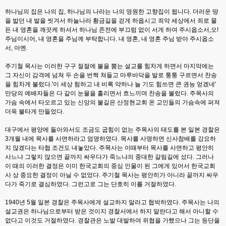
하나님의 집은 나의 집, 하나님의 나라는 나의 영원한 고향집이 됩니다. 더러운 땅
을 밟던 내 발을 씻겨서 하늘나라 황금길을 걷게 하옵시고 죄악 세상에서 죄로 물
든 내 영혼을 깨끗케 하셔서 하나님 존전에 부끄럼 없이 서게 하여 주시옵소서,오!
주님이시어, 내 영혼을 주님께 부탁합니다. 내 영혼, 내 영혼 주님 받아 주시옵소
서, 아멘.
주기철 목사는 이러한 구구 절절에 불을 뿜는 설교를 힘차게 하면서 마지막에는
그 자신이 감격에 넘쳐 두 손을 번쩍 쳐들고 마루바닥을 발로 퉁퉁 구르면서 찬송
을 힘차게 불렀다.'이 세상 험하고 내 비록 약하나 늘 기도 힘쓰면 큰 권능 얻겠네'
만당의 예배자들은 다 같이 눈물을 흘리면서 흐느끼며 찬송을 불렀다. 주목사의
가슴 속에서 타오르고 있는 신앙의 불길은 산정현교회 온 교인들의 가슴속에 퍼져
더욱 불타게 만들었다.
대구에서 평양에 돌아와서도 조금도 굽힘이 없는 주목사의 태도를 본 일본 경찰은
3개월 내에 목사를 사면하라고 엄명하였다. 목사를 사명하면 신사참배를 강요하
지 않겠다는 타협 조건도 내놓았다. 주목사는 이때부터 목사를 사면하고 평안히
사느냐 그렇지 않으면 끝까지 싸우다가 죽느냐의 중대한 갈림길에 섰다. 그러나
이 때의 이러한 결정은 이미 한국교회의 중심 인물이 된 그에게 있어서 한국교회
사 상 중요한 결정이 아닐 수 없었다. 주기철 목사는 평안히가 아니라 끝까지 싸우
다가 죽기로 결심하였다. 그런고로 그는 단호히 이를 거절하였다.
1940년 5월 일본 경찰은 주목사에게 설교하지 말라고 협박하였다. 주목사는 나의
설교권은 하나님으로부터 받은 것이지 경찰서에서 하지 말란다고 해서 아니할 수
없다고 이것도 거절하였다. 경찰관은 노발 대발하여 위협을 가했으나 그는 등단을