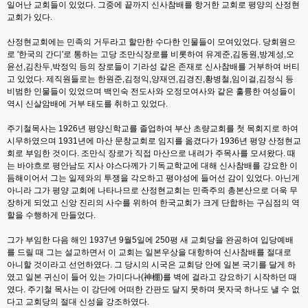
일어난 교회들이 있었다. 그중에 끝까지 신사참배를 항거한 교회로 평양의 산정현
교회가 있다.
산정현교회에는 민족의 거두라고 할만한 수다한 인물들이 모여있었다. 당회원으
로 '한국의 간디'로 통하는 고당 조만식장로를 비롯하여 유계준,김동원,방계성,오
윤선,김찬두,박정익 등의 장로들이 기라성 같은 존재로 신사참배를 거부하여 버티
고 있었다. 제직원들로는 한원준,김정익,양재연,김경진,황병철,임이걸,김정식 등
비범한 인물들이 있었으며 백인숙 전도사와 오정모여사와 같은 훌륭한 여성들이
역시 신살암배에 거부 태도를 취하고 있었다.
주기철목사는 1926년 평양신학교를 졸업하여 부산 초량교회를 첫 목회지로 하여
시무하였으며 1931년에 마산 문창교회로 임지를 옮겼다가 1936년 평양 산정현교
회로 부임한 것이다. 조만식 장로가 직접 마산으로 내려가 주목사를 모셔왔다. 때
는 바야흐로 평안남도 지사 야스다께가 기독교학교에 대해 신사참배를 강요한 이
듬해이어서 그는 일제와의 투쟁을 각오하고 평야성에 들어선 감이 있었다. 아닌게
아니라 그가 평양 교회에 나타나므로 산정현교회는 민족주의 총본산으로 더욱 무
장하게 되었고 신앙 진리의 사수를 위하여 한국교회가 크게 단합하는 구심점의 역
할을 수행하게 만들었다.
그가 부임한 다음 해인 1937년 9월5일에 250평 새 교회당을 완공하여 입당예배
를 드릴 때 그는 설교하면서 이 교회는 일본우상을 대항하여 신사참배를 절대로
아니할 것이라고 선언하였다. 그 당시의 시국은 교회당 안에 일본 국기를 달게 하
였고 일본 귀신이 들어 있는 가미다나(神棚)를 벽에 걸라고 강요하기 시작하던 때
였다. 주기철 목사는 이 강단에 어떠한 간판도 달지 못하며 못자국 하나도 낼 수 없
다고 교회당의 절대 신성을 강조하였다.