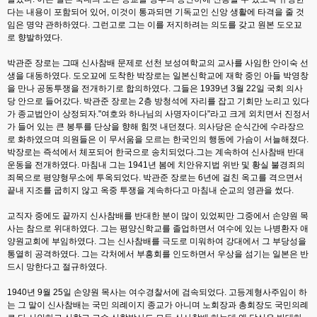
다는 내용이 포함되어 있어, 이것이 통과되면 기독교인 신앙 생활에 타격을 줄 것
임은 명약 관하하였다. 그런고로 그는 이를 저지하려는 의도를 갖고 원본 도오꾜
로 향발하였다.
박관준 장로는 그때 신사참배 문제로 선천 보성여학교의 교사를 사임한 안이숙 선
생을 대동하였다. 도오꾜에 도착한 박장로는 일본신학교에 재학 중인 아들 박영창
을 만나 공동투쟁을 전개하기로 합의하였다. 그들은 1939년 3월 22일 국회 의사
당 안으로 들어갔다. 박관준 장로는 2층 방청석에 자리를 잡고 기회만 노리고 있다
가 종교법안이 상정되자."여호와 하나님의 사명자이다"라고 크게 외치면서 진정서
가 들어 있는 큰 봉투를 단상을 향해 힘껏 내던졌다. 의사당은 순식간에 수라장으
로 화하였으며 의원들은 이 무서움을 모르는 한국인의 행동에 가슴이 서늘해졌다.
박장로는 즉석에서 체포되어 한국으로 송치되었다.그는 계속하여 신사참배 반대
운동을 전개하였다. 마침내 그는 1941년 봄에 치안유지법 위반 및 황실 불경죄의
죄목으로 평양형무소에 투옥되었다. 박관준 장로는 6년에 걸친 옥고를 격으면서
끝내 지조를 굽히지 않고 옥중 투쟁을 계속하다고 마침내 순교의 영관을 썼다.
교직자 중에도 끝까지 신사참배를 반대한 분이 많이 있었찌만 그중에서 손양원 목
사는 참으로 위대하였다. 그는 평양신학교를 졸업하면서 여수에 있는 나병환자 애
양원교회에 부임하였다. 그는 신사참배를 극도로 미워하여 강대에서 그 부당성을
통열히 공격하였다. 그는 각처에서 부흥회를 인도하면서 우상을 섬기는 일본은 반
드시 망한다고 절규하였다.
1940년 9월 25일 손양원 목사는 여수경찰서에 검속되었다. 고등계형사주임이 하
는 그 말이 신사참배는 국민 의례이지 종교가 아니며 노회장과 총회장도 국민의례