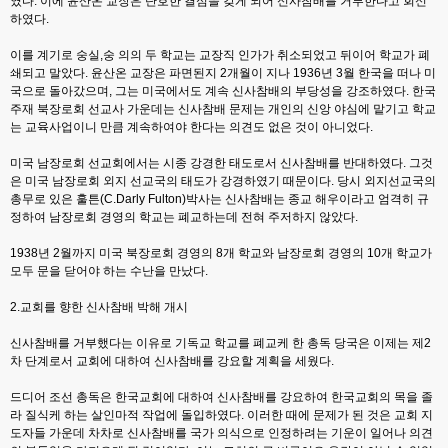
였다. 이에 윤산온 교장은 단호한 결심을 갖게 되어 신사참배를 거부한다고 회신
하였다.
이를 계기로 숭실,숭 의의 두 학교는 교장직 인가가 취소되었고 뒤이어 학교가 폐
쇄되고 말았다. 윤산온 교장은 파면된지 2개월이 지나 1936년 3월 한국을 떠나 미
국으로 돌아갔으며, 그는 미국에서도 계속 신사참배의 부당성을 강조하였다. 한국
주재 북장로회 선교사 가운데는 신사참배 문제는 개인의 신앙 야심에 맡기고 학교
는 교육사업이니 만큼 계속하여야 한다는 의견도 없은 것이 아니었다.
미국 남장로회 선교회에서는 시종 강경한 태도로서 신사참배를 반대하였다. 그것
은 미국 남장로회 외지 선교국의 태도가 강경하였기 때문이다. 당시 외지선교국의
총무로 있은 훌튼(C.Darly Fulton)박사는 신사참배는 종교 해우이라고 엄격히 규
정하여 남장로회 경영의 학교는 폐교하는데 전혀 주저하지 않았다.
1938년 2월까지 미국 북장로회 경영의 8개 학교와 남장로회 경영의 10개 학교가
모두 문을 닫어야 하는 수난을 만났다.
2.교회를 향한 신사참배 박해 개시
신사참배를 거부했다는 이유로 기독교 학교를 폐교케 한 총독 당국은 이제는 제2
차 단계로서 교회에 대하여 신사참배를 강요할 계획을 세웠다.
드디어 조선 총독은 한국교회에 대하여 신사참배를 강요하여 한국교회의 목을 졸
라 질식케 하는 살인마적 작업에 돌입하였다. 이러한 때에 문제가 된 것은 교회 지
도자들 가운데 차차로 신사참배를 국가 의식으로 인정하려는 기운이 일어나 의견