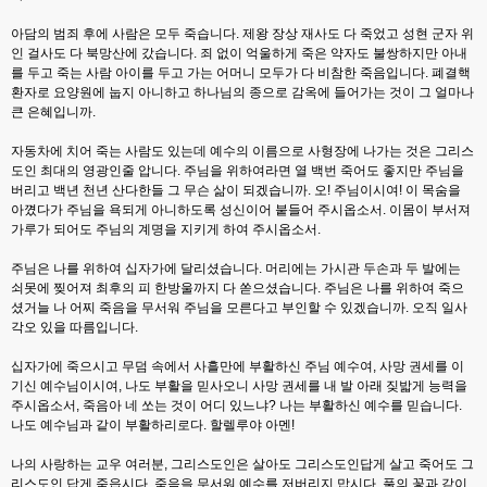
아담의 범죄 후에 사람은 모두 죽습니다. 제왕 장상 재사도 다 죽었고 성현 군자 위
인 걸사도 다 북망산에 갔습니다. 죄 없이 억울하게 죽은 약자도 불쌍하지만 아내
를 두고 죽는 사람 아이를 두고 가는 어머니 모두가 다 비참한 죽음입니다. 폐결핵
환자로 요양원에 눕지 아니하고 하나님의 종으로 감옥에 들어가는 것이 그 얼마나
큰 은혜입니까.
자동차에 치어 죽는 사람도 있는데 예수의 이름으로 사형장에 나가는 것은 그리스
도인 최대의 영광인줄 압니다. 주님을 위하여라면 열 백번 죽어도 좋지만 주님을
버리고 백년 천년 산다한들 그 무슨 삶이 되겠습니까. 오! 주님이시여! 이 목숨을
아꼈다가 주님을 욕되게 아니하도록 성신이어 붙들어 주시옵소서. 이몸이 부서져
가루가 되어도 주님의 계명을 지키게 하여 주시옵소서.
주님은 나를 위하여 십자가에 달리셨습니다. 머리에는 가시관 두손과 두 발에는
쇠못에 찢어져 최후의 피 한방울까지 다 쏟으셨습니다. 주님은 나를 위하여 죽으
셨거늘 나 어찌 죽음을 무서워 주님을 모른다고 부인할 수 있겠습니까. 오직 일사
각오 있을 따름입니다.
십자가에 죽으시고 무덤 속에서 사흘만에 부활하신 주님 예수여, 사망 권세를 이
기신 예수님이시여, 나도 부활을 믿사오니 사망 권세를 내 발 아래 짖밟게 능력을
주시옵소서, 죽음아 네 쏘는 것이 어디 있느냐? 나는 부활하신 예수를 믿습니다.
나도 예수님과 같이 부활하리로다. 할렐루야 아멘!
나의 사랑하는 교우 여러분, 그리스도인은 살아도 그리스도인답게 살고 죽어도 그
리스도인 답게 죽읍시다. 죽음을 무서워 예수를 저버리지 맙시다. 풀의 꽃과 같이