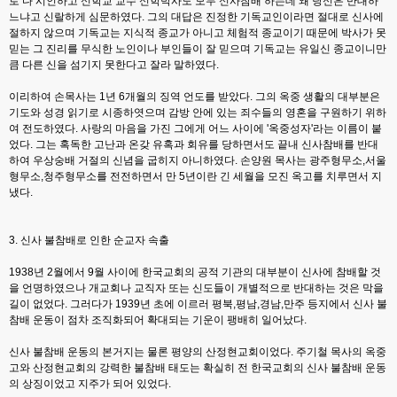
로 다 시인하고 신학교 교수 신학박사도 모두 신사참배 하는데 왜 당신은 반대하
느냐고 신랄하게 심문하였다. 그의 대답은 진정한 기독교인이라면 절대로 신사에
절하지 않으며 기독교는 지식적 종교가 아니고 체험적 종교이기 때문에 박사가 못
믿는 그 진리를 무식한 노인이나 부인들이 잘 믿으며 기독교는 유일신 종교이니만
큼 다른 신을 섬기지 못한다고 잘라 말하였다.
이리하여 손목사는 1년 6개월의 징역 언도를 받았다. 그의 옥중 생활의 대부분은
기도와 성경 읽기로 시종하엿으며 감방 안에 있는 죄수들의 영혼을 구원하기 위하
여 전도하였다. 사랑의 마음을 가진 그에게 어느 사이에 '옥중성자'라는 이름이 붙
었다. 그는 혹독한 고난과 온갖 유혹과 회유를 당하면서도 끝내 신사참배를 반대
하여 우상숭배 거절의 신념을 굽히지 아니하였다. 손양원 목사는 광주형무소,서울
형무소,청주형무소를 전전하면서 만 5년이란 긴 세월을 모진 옥고를 치루면서 지
냈다.
3. 신사 불참배로 인한 순교자 속출
1938년 2월에서 9월 사이에 한국교회의 공적 기관의 대부분이 신사에 참배할 것
을 언명하였으나 개교회나 교직자 또는 신도들이 개별적으로 반대하는 것은 막을
길이 없었다. 그러다가 1939년 초에 이르러 평북,평남,경남,만주 등지에서 신사 불
참배 운동이 점차 조직화되어 확대되는 기운이 팽배히 일어났다.
신사 불참배 운동의 본거지는 물론 평양의 산정현교회이었다. 주기철 목사의 옥중
고와 산정현교회의 강력한 불참배 태도는 확실히 전 한국교회의 신사 불참배 운동
의 상징이었고 지주가 되어 있었다.