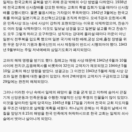
일제는 한국교회의 굴복을 받기 위해 온갖 박해의 수단 방법을 다하였다. 1938년
에 전국교회에 신사참배를 강요한 뒤에는 교회의 특별 집회가 있을 때마다 신사참
배를 강행시켰다. 물론 불응시에는 가차없이 투옥하였다. 1942년 3월에는 한국교
회를 하여금 일본기독교 조선혁신교단을 조직케 하였다. 모세 5경과 요한계시록
은 민족사상 또는 내세 사상이 강하게 표현되었다는 이유로 삭제하였으며, 찬송가
도 여러 장을 삭젝하였다. 이것도 일보날 성경을 읽고 일본말 설교를 하고 찬송가
도 모두 그렇게 하라고 요구하였다. 성직자는 강대에 올라설 때마다 까운이 아닌
일본식 전투복을 입도록 했으며 일본 국기에 대한 배례,궁성 요배,출정 장병을 위
한 무운 장구의 기원과 황국신민의 서사 제창등이 반드시 시행되어야 했다. 1943
년 9월부터는 주일 저녁예배와 삼일기도회가 폐지되었다.
교파의 해체 명령을 받기도 했다. 침례교는 재림 사상 때문에 1942년 6월과 10월
사이에 전치규,김용해목사를 비롯하여 32인의 교역자가 체포되었고 1944년 5월
10일 교회의 해산 명령을 받았다. 성결교는 그 이전인 1943년 5월에 재림 사상 강
조와 일본 천황에 대한 불경이 있었다. 하여 2백여명의 교역자가 구금되었고 12월
29일에는 완전히 해체되었다.
그러나 이러한 수난 속에서 일제의 패망이 올 것을 굳게 믿고 지하에 숨어서 끈질
기게 신앙운동과 민족운동을 수행한 개별적인 신앙 투쟁의 인물들이 많이 있었다.
이것을 알아차린 일제 당국자는 1945년 8월 17일을 기하여 전국의 교회 지도자들
을 무조건 대량으로 살해할 계획을 세웠다. 하나님의 은혜는 이 죽음의 날에서 며
칠을 앞당겨 8.15의 해방을 한국 민족에게 허락하시므로 한국 교회는 일제의 쇠사
슬에서 벗어나 살아나게 되었다.