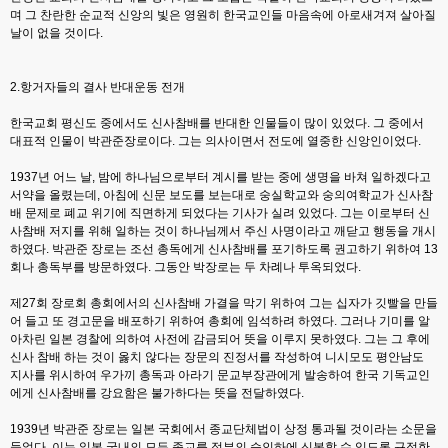
며 그 찬란한 순교적 신앙의 빛은 영원히 한국교인들 마음속에 아로새겨져 살아질
날이 없을 것이다.
2.항거자들의 결사 반대운동 전개
한국교회 평신도 중에서도 신사참배를 반대한 인물들이 많이 있었다. 그 중에서
대표적 인물이 박관준장로이다. 그는 의사이면서 전도에 열중한 신앙인이었다.
1937년 어느 날, 밤에 하나님으로부터 계시를 받는 중에 생명을 바쳐 일하겠다고
서약을 올렸는데, 아침에 신문 보도를 보는대로 숭실학교와 숭의여학교가 신사참
배 문제로 폐교 위기에 직면하게 되었다는 기사가 실려 있었다. 그는 이로부터 신
사참배 저지를 위해 일하는 것이 하나님께서 주신 사명이라고 깨닫고 행동을 개시
하였다. 박관준 장로는 조선 총독에게 신사참배를 포기하도록 권고하기 위하여 13
회나 총독부를 방문하였다. 그동안 박장로는 두 차례나 투옥되었다.
제27회 장로회 총회에서의 신사참배 가결을 막기 위하여 그는 십자가 깃빨을 만들
어 들고 또 경고문을 배포하기 위하여 총회에 임석하려 하였다. 그러나 기미를 알
아차린 일본 경찰에 의하여 사전에 감금되어 뜻을 이루지 못하였다. 그는 그 후에
신사 참배 하는 것이 옳치 않다는 장문의 진정서를 작성하여 니시모도 평안남도
지사를 위시하여 우가끼 총독과 아라기 문교부장관에게 발송하여 한국 기독교인
에게 신사참배를 강요함은 불가하다는 뜻을 전달하였다.
1939년 박관준 장로는 일본 국회에서 종교단체법이 상정 통과될 것이라는 소문을
들었다. 이는 일본 국내의 모든 종교를 정부의 승인하에 신봉할 수 있도록 규정한