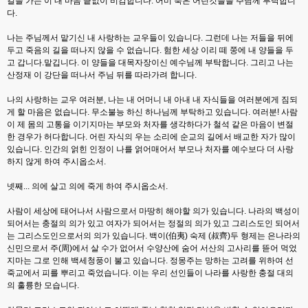
길을 가는 이 내 마음 끝없이 비감합니다. 어미 죽은 어린것들을 주님께 부탁합니
다.
나는 주님께서 맡기신 내 사랑하는 교우들이 있습니다. 그런데 나는 저들을 뒤에
두고 죽음의 길을 떠나지 않을 수 없습니다. 험한 세상 이리 떼 쭝에 내 양들을 두
고 갑니다.맡깁니다. 이 양들을 대목자장이신 예수님께 부탁합니다. 그리고 나는
산정재 이 강단을 떠나서 주님 뒤를 따라가려 합니다.
나의 사랑하는 교우 여러분, 나는 내 어머니 내 아내 내 자식들을 여러분에게 짐되
게 할 마음은 없습니다. 무소불능 하신 하나님께 부탁하고 있습니다. 여러분! 사람
이 제 몸의 고통을 이기지마는 부모와 처자를 생각하다가 철석 같은 마음이 변절
한 경우가 허다합니다. 어린 자식의 우는 소리에 순교의 길에서 배교한 자가 많이
있습니다. 인간의 얽힌 인정이 나를 얽어매어서 부모나 처자를 예수보다 더 사랑
하지 않게 하여 주시옵소서.
넷째... 의에 살고 의에 죽게 하여 주시옵소서.
사람이 세상에 태어나서 사람으로서 마땅히 해야할 의가 있습니다. 나라의 백성이
되어서는 충절의 의가 있고 여자가 되어서는 정절의 의가 있고 그리스도인 되어서
는 그리스도인으로서의 의가 있습니다. 백이(伯夷) 숙제 (叔齊)두 형제는 은나라의
신민으로서 주(周)에서 살 수가 없어서 수양산에 숨어 서산의 고사리를 뜯어 먹었
지마는 그로 인해 백세청풍이 불고 있습니다. 정몽주는 망하는 고려를 위하여 선
죽교에서 피를 뿌리고 죽었습니다. 이는 우리 선인들이 나라를 사랑한 충절 대의
의 훌륭한 모습니다.