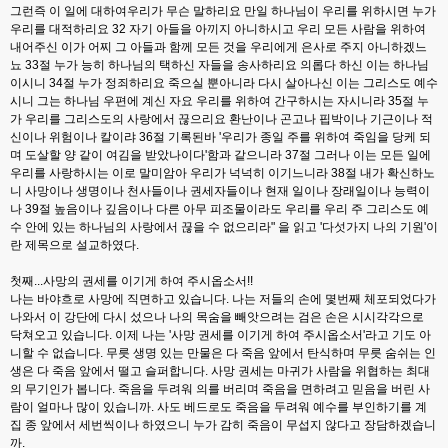
그런즉 이 일에 대하여우리가 무슨 말하리요 만일 하나님이 우리를 위하시면 누가
우리를 대적하리요 32 자기 아들을 아끼지 아니하시고 우리 모든 사람을 위하여
내어주신 이가 어찌 그 아들과 함께 모든 것을 우리에게 은사로 주지 아니하겠느
뇨 33절 누가 능히 하나님의 택하신 자들을 송사하리요 의롭다 하신 이는 하나님
이시니 34절 누가 정죄하리요 죽으실 뿐아니라 다시 살아나신 이는 그리스도 예수
시니 그는 하나님 우편에 계신 자요 우리를 위하여 간구하시는 자시니라 35절 누
가 우리를 그리스도의 사랑에서 끊으리요 환난이나 곤고나 핍박이나 기근이나 적
신이나 위험이나 칼이랴 36절 기록된바 '우리가 종일 주를 위하여 죽임을 당케 되
며 도살할 양 같이 여김을 받았나이다'함과 같으니라 37절 그러나 이는 모든 일에
우리를 사랑하시는 이로 말미암아 우리가 넉넉히 이기느니라 38절 내가 확신하노
니 사망이나 생명이나 천사들이나 권세자들이나 현재 일이나 장래일이나 능력이
나 39절 높음이나 깊음이나 다른 아무 피조물이라도 우리를 우리 주 그리스도 예
수 안에 있는 하나님의 사랑에서 끊을 수 없으리라" 을 읽고 '다섯가지 나의 기원'이
란 제목으로 설교하였다.
첫째...사망의 권세를 이기게 하여 주시옵소서!!
나는 바야흐로 사망에 직면하고 있습니다. 나는 저들의 손에 몇번째 체포되었다가
나와서 이 강단에 다시 섰으나 나의 목숨을 빼앗으려는 검은 손은 시시각각으로
닥쳐오고 있습니다. 이제 나는 '사망 권세를 이기게 하여 주시옵소서'라고 기도 아
니할 수 없습니다. 무릇 생명 있는 만물은 다 죽음 앞에서 탄식하며 무릇 숨쉬는 인
생은 다 죽음 앞에서 떨고 슬퍼합니다. 사망 권세는 마귀가 사람을 위협하는 최대
의 무기인가 봅니다. 죽음을 두려워 의를 버리며 죽음을 면하려고 믿음을 버린 사
람이 얼마나 많이 있습니까. 사도 베드로도 죽음을 두려워 예수를 부인하기를 계
집 종 앞에서 세번씩이나 하였으니 누가 감히 죽음이 무섭지 않다고 장담하겠습니
까.