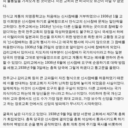
의 불통일을 가져오게 된 것이었다. 이는 교히의 큰 비극이오 유간이 아닐 수 없었
다.
안식교 계통의 의명중학교는 처음에는 신사참배를 거부하였으나 1936년 1월 교
장 이희명은 신사참배 하기로 굴복함으로서 안식교의 신사참배 문제는 일단락을
고하였다. 천주교에서는 1918년 '신사는 다른 신들을 위하는 곳이므로 참배할 수
없다'라는 한국 천주교회의 장정을 작성하였음에도 불구하고 당시 국세정서 하에
서 이탈리아와 일본과의 친선을 유지하기 위한 방편으로 취한 로마 교황청 포교성
의 '신사참배하는 종교적 행사가 아니고 애국적 행사에 지나지 않으므로 그 참배를
허용한다'라는 1936년 5월 25일의 성명으로 말미암아 신사에 참배하게 되었다.
감리교에서 있어서도 지도자의 대부분이 신사참배가 국가의식이라고 하는 일본
당국의 언명을 그대로 받아들였으므로 감리교 계통의 학교는 폐쇄를 면하여 존속
할 수 있었다. 감리교에서는 1936년 6월에 신사참배 요구에 순응하기로 대략 방침
을 세웠고,1938년 9월 3일에는 총독 당국에 그렇게 하겠다고 통고문을 올렸다.
천주교나 감리교회 등의 큰 교파들이 자진 형식으로 신사참배를 허용하였기 때문
에 이를 반대하는 장로교회가 지극히 난처한 입장에 놓이게 되었음은 사실이었다.
일제에게는 이것이 신사참배 요구의 좋은 구실이 되었다. 다른 교파에서는 국가
의식이라고 하는데 왜 당신들은 아니라고 하느냐 이었다. 이리하여 한국 개신교
여러 교파 중에서도 신도 수가 가장 많은 최대 교파요, 가장 보수적 신앙을 가졌다
고 하는 장로교회 안에서도 신앙의 방파제가 무너지기 시작하였다.
굴욕의 날은 다가오고 있었다. 1938년 9월 9일 평양 서문밖 교회에서 제27회 총회
가 회집되었다. 총독 당국은 신사참배 결의안을 총회 석상에서 통과시키도록 하기
위하여 백방으로 손을 뻗쳐 공작하였다. 총회 개회 전에 주기철 목사를 비롯하여