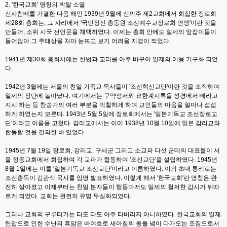
2. '한국교회' 명칭의 박탈 소멸
신사참배를 가결한 다음 해인 1939년 9월에 신의주 제2교회에서 회집한 장로회
제28회 총회는, 그 자리에서 '국민정신 총동원 조선예수교장로회 연맹'이란 것을
만들어, 소위 시국 선언문을 채택하였다. 이제는 총회 안에도 일제의 앞잡이들이
들어앉아 그 추태상을 차마 눈뜨고 보기 어려울 지경이 되었다.
1941년 제30회 총회시에는 헌법과 교리를 아주 바꾸어 일제의 어용 기구화 되었
다.
1942년 3월에는 서울의 친일 기독교 목사들이 '조선혁신교단'이란 것을 조직하여
일제의 장단에 놀아났다. 여기에서는 구약성서와 요한계시록을 성경에서 빼라고
지시 하는 등 찬송가의 여러 부분을 먹칠하게 하여 교인들의 마음을 얼마나 섭섭
하게 하였는지 모른다. 1943년 5월 5일에 장로회에서는 '일본기독교 조선장로교
단'이라고 이름을 고쳤다. 감리교에서는 이미 1938년 10월 10일에 일본 감리교와
합동할 것을 결의한 바 있었다.
1945년 7월 19일 장로회, 감리교, 구세군 그리고 소교파 다섯 군데의 대표들이 서
울 정동교회에서 회집하여 각 교파가 합동하여 '조선교단'을 설립하였다. 1945년
8월 1일에는 이를 '일본기독교 조선교단'이라고 이름하였다. 이의 초대 통리로는
조선총독이 김관식 목사를 임명 발표하였다. 이렇게 해서 '한국교회'란 명칭은 완
전히 살아졌고 이제부터는 친일 분자들이 행동마저도 일제의 철저한 감시가 뒤따
르게 되었다. 교회는 완전히 유명 무실화되었다.
그러나 교회의 구루터기는 타도 타도 아주 타버리지 아니하였다. 한국교회의 일제
탄압으로 인한 수난의 흑암은 바야흐로 새아침의 동틀 녘이 다가오는 조짐으로서