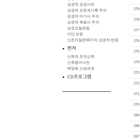
성경적 성경사전
279
성경적 요한계시록 주석
성경적 아가서 주석
278
성경적 복음서 주석
성경요절편람
277
이단 반증
신천지질문68가지 성경적 반증
276
편저
275
신학적 조직신학
274
신학용어사전
백영희 신앙세계
273
CD프로그램
272
271
270
269
268
267