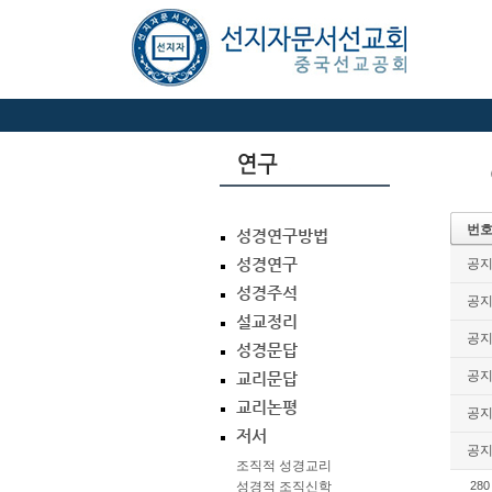
번
성경연구방법
성경연구
공
성경주석
공
설교정리
공
성경문답
공
교리문답
교리논평
공
저서
공
조직적 성경교리
성경적 조직신학
280