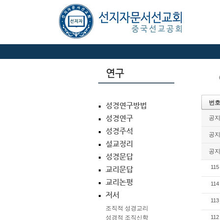
번
성경연구방법
성경연구
공
성경주석
공
설교정리
공
성경문답
115
교리문답
교리논평
114
저서
113
조직적 성경교리
성경적 조직신학
112