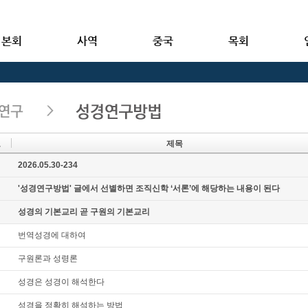
본회
사역
중국
목회
호
제목
지
2026.05.30-234
지
'성경연구방법' 글에서 선별하면 조직신학 ‘서론’에 해당하는 내용이 된다
지
성경의 기본교리 곧 구원의 기본교리
번역성경에 대하여
구원론과 성령론
성경은 성경이 해석한다
성경을 정확히 해석하는 방법