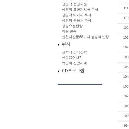
성경적 성경사전
111
성경적 요한계시록 주석
성경적 아가서 주석
110
성경적 복음서 주석
성경요절편람
109
이단 반증
신천지질문68가지 성경적 반증
108
편저
107
신학적 조직신학
106
신학용어사전
백영희 신앙세계
105
CD프로그램
104
103
102
101
100
99