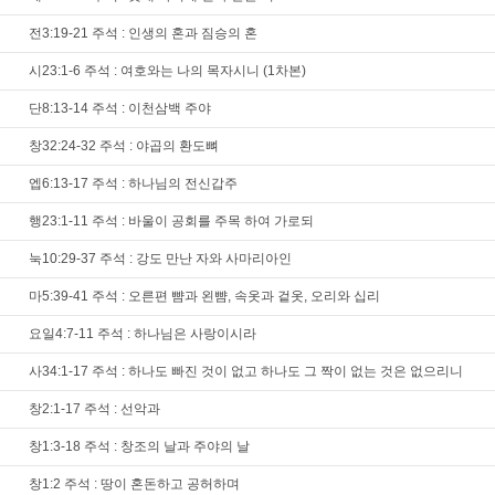
전3:19-21 주석 : 인생의 혼과 짐승의 혼
시23:1-6 주석 : 여호와는 나의 목자시니 (1차본)
단8:13-14 주석 : 이천삼백 주야
창32:24-32 주석 : 야곱의 환도뼈
엡6:13-17 주석 : 하나님의 전신갑주
행23:1-11 주석 : 바울이 공회를 주목 하여 가로되
눅10:29-37 주석 : 강도 만난 자와 사마리아인
마5:39-41 주석 : 오른편 뺨과 왼뺨, 속옷과 겉옷, 오리와 십리
요일4:7-11 주석 : 하나님은 사랑이시라
사34:1-17 주석 : 하나도 빠진 것이 없고 하나도 그 짝이 없는 것은 없으리니
창2:1-17 주석 : 선악과
창1:3-18 주석 : 창조의 날과 주야의 날
창1:2 주석 : 땅이 혼돈하고 공허하며