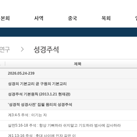
본회
사역
중국
목회
호
제목
지
2026.05.24-239
지
성경의 기본교리 곧 구원의 기본교리
지
성경주석 기본원칙 (2013.1.21 현재관)
지
'성경적 성경사전' 집필 원리의 성경주석
계3:4-5 주석 : 이기는 자
살전5:16-18 주석 : 항상 기뻐하라 쉬지말고 기도하라 범사에 감사하라
계1:13-16 주석 : 촛대 사이에 인자 같은 이