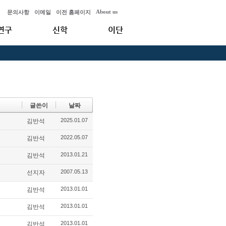
About us
문의사항
이메일
이전 홈페이지
연구
신학
이단
글쓴이
날짜
2025.01.07
김반석
2022.05.07
김반석
2013.01.21
김반석
2007.05.13
선지자
2013.01.01
김반석
2013.01.01
김반석
2013.01.01
김반석