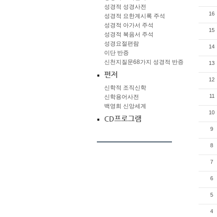
성경적 성경사전
16
성경적 요한계시록 주석
성경적 아가서 주석
15
성경적 복음서 주석
성경요절편람
14
이단 반증
신천지질문68가지 성경적 반증
13
편저
12
신학적 조직신학
11
신학용어사전
백영희 신앙세계
10
CD프로그램
9
8
7
6
5
4