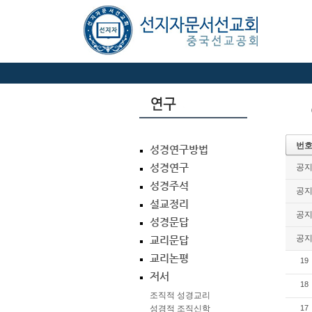
번
성경연구방법
성경연구
공
성경주석
공
설교정리
공
성경문답
공
교리문답
교리논평
19
저서
18
조직적 성경교리
성경적 조직신학
17