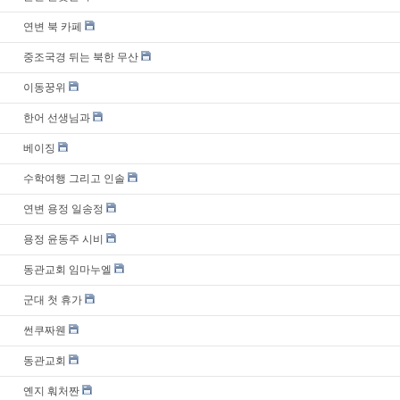
연변 북 카페
중조국경 뒤는 북한 무산
이동꿍위
한어 선생님과
베이징
수학여행 그리고 인솔
연변 용정 일송정
용정 윤동주 시비
동관교회 임마누엘
군대 첫 휴가
썬쿠짜웬
동관교회
옌지 훠처짠