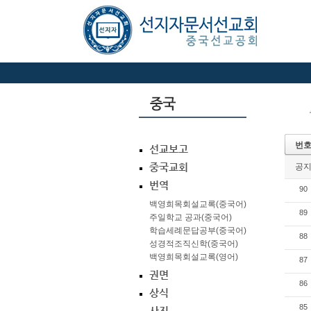
번
선교보고
중국교회
공
번역
90
백영희목회설교록(중국어)
89
주일학교 공과(중국어)
학습세례문답공부(중국어)
88
성경적조직신학(중국어)
백영희목회설교록(영어)
87
권면
86
상식
85