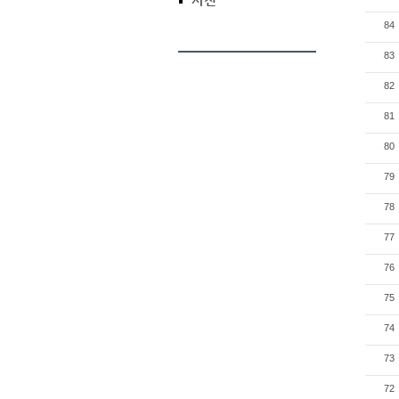
사진
84
83
82
81
80
79
78
77
76
75
74
73
72