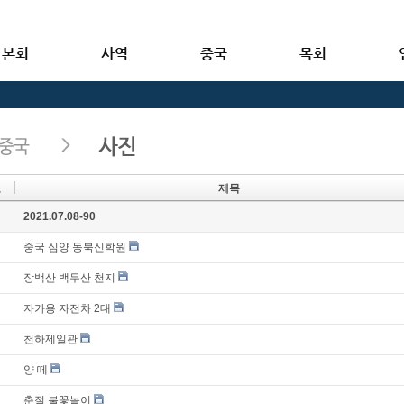
본회
사역
중국
목회
호
제목
지
2021.07.08-90
중국 심양 동북신학원
장백산 백두산 천지
자가용 자전차 2대
천하제일관
양 떼
춘절 불꽃놀이