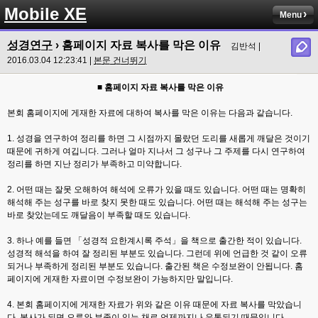
Mobile XE
Menu
성경연구
› 홈페이지 자료 복사를 막은 이유
김반석 |
2016.03.04 12:23:41 |
본문 건너뛰기
■
홈페이지 자료 복사를 막은 이유
본회 홈페이지에 게재한 자료에 대하여 복사를 막은 이유는 다음과 같습니다
.
1.
성경을 연구하여 정리를 하면 그 시점까지 몰랐던 도리를 새롭게 깨달은 것이기
때문에 귀하게 여깁니다
.
그러나 얼마 지나서 그 성구나 그 주제를 다시 연구하여
정리를 하면 지난 정리가 부족하고 미약합니다
.
2. 어떤 때는 잘못 오해하여 해석에 오류가 있을 때도 있습니다
.
어떤 때는 명확히
해석해 주는 성구를 바로 찾지 못한 때도 있습니다
.
어떤 때는 해석해 주는 성구는
바로 찾았는데도 깨달음이 부족할 때도 있습니다
.
3.
하나 예를 들면
「
성경적 요한계시록 주석
」
을 책으로 출간한 적이 있습니다
.
성경적 해석을 하여 잘 정리된 부분도 있습니다
.
그런데 위에 언급한 것 같이 오류
되거나 부족하게 정리된 부분도 있습니다
.
출간된 책은 수정보완이 안됩니다
.
홈
페이지에 게재한 자료이면 수정보완이 가능하지만 말입니다
.
4.
본회 홈페이지에 게재한 자료가 위와 같은 이유 때문에 자료 복사를 막았습니
다
.
복사가 되면 오류와 부족이 있는 채로 언제까지나 유통되기 때문입니다
.