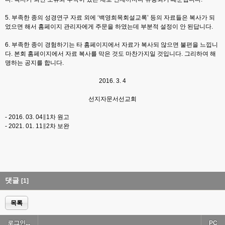
5.
부족한 종의 성경연구 자료 외에
‘
백영희목회설교록
’
등의 자료들은 복사가 되
었으면 해서 홈페이지 관리자에게 주문을 하였는데 부분적 설정이 안 된답니다
.
6.
부족한 종이 경험하기는 타 홈페이지에서 자료가 복사되 않으면 불편을 느낍니
다
.
본회 홈페이지에서 자료 복사를 막은 것도 마찬가지일 것입니다
.
그리하여 해
명하는 공지를 합니다
.
2016. 3. 4
선지자문서선교회
- 2016. 03. 04
∥
1
차 원고
- 2021. 01. 11
∥
2
차 보완
댓글
[1]
목록
로그인...
PC