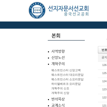
번
사역방향
신앙노선
공
개혁주의
126
웨스트민스터 신앙고백
125
웨스트민스터 대요리문답
웨스트민스터 소요리문답
124
하이델베르크 요리문답
개혁주의 신조
123
개혁주의 신앙
122
반석묵상
교계소식
121