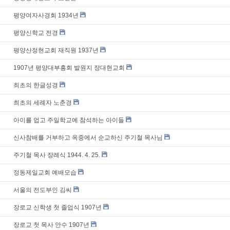
평양여자사경회 1934년
평양신학교 전경
평양산정현교회 재직원 1937년
1907년 평양대부흥회 발원지 장대현교회
최초의 한글성경
최초의 세례자 노춘경
아이를 업고 주일학교에 참석하는 아이들
신사참배를 거부하고 옥중에서 순교하신 주기철 목사님
주기철 목사 장례식 1944. 4. 25.
정동제일교회 예배모습
서울의 전도부인 김씨
장로교 신학생 첫 졸업식 1907년
장로교 첫 목사 안수 1907년