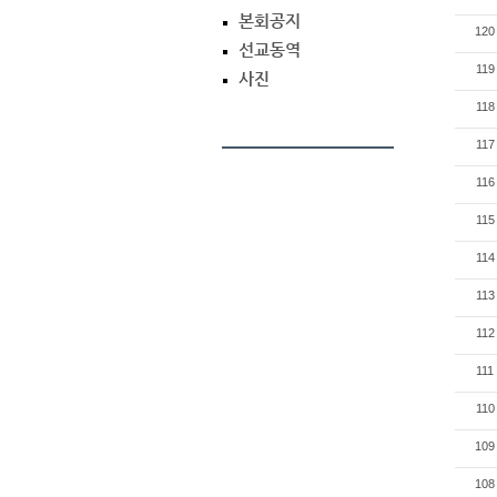
본회공지
120
선교동역
119
사진
118
117
116
115
114
113
112
111
110
109
108