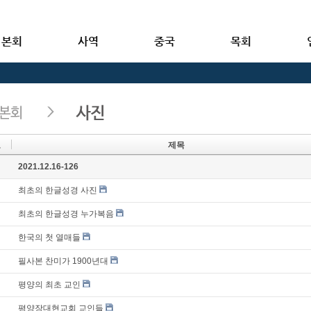
본회
사역
중국
목회
호
제목
지
2021.12.16-126
최초의 한글성경 사진
최초의 한글성경 누가복음
한국의 첫 열매들
필사본 찬미가 1900년대
평양의 최초 교인
평양장대현교회 교인들