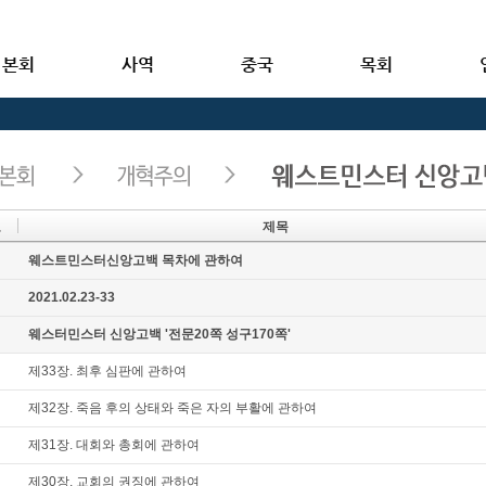
본회
사역
중국
목회
호
제목
지
웨스트민스터신앙고백 목차에 관하여
지
2021.02.23-33
지
웨스터민스터 신앙고백 '전문20쪽 성구170쪽'
제33장. 최후 심판에 관하여
제32장. 죽음 후의 상태와 죽은 자의 부활에 관하여
제31장. 대회와 총회에 관하여
제30장, 교회의 권징에 관하여