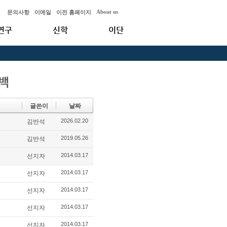
About us
문의사항
이메일
이전 홈페이지
연구
신학
이단
글쓴이
날짜
2026.02.20
김반석
2019.05.26
김반석
2014.03.17
선지자
2014.03.17
선지자
2014.03.17
선지자
2014.03.17
선지자
2014.03.17
선지자