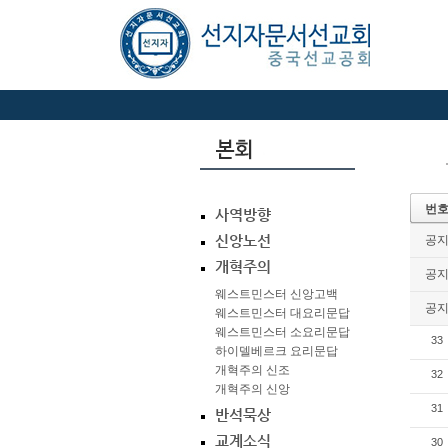
번
사역방향
신앙노선
공
개혁주의
공
웨스트민스터 신앙고백
공
웨스트민스터 대요리문답
웨스트민스터 소요리문답
33
하이델베르크 요리문답
개혁주의 신조
32
개혁주의 신앙
31
반석묵상
교계소식
30