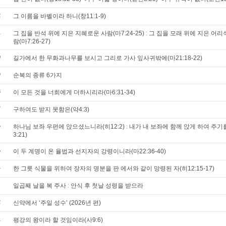
2
그 이름을 바벨이라 하니(창11:1-9)
1
그 집을 반석 위에 지은 지혜로운 사람(마7:24-25) ː 그 집을 모래 위에 지은 어리
람(마7:26-27)
0
길가에서 한 무화과나무를 보시고 그리로 가사 잎사귀밖에(마21:18-22)
9
순복의 종류 6가지
8
이 모든 것을 너희에게 더하시리라(마6:31-34)
7
구하여도 받지 못함은(약4:3)
6
하나님 보좌 우편에 앉으셨느니라(히12:2) ː 내가 내 보좌에 함께 앉게 하여 주기
3:21)
5
이 두 계명이 온 율법과 선지자의 강령이니라(마22:36-40)
4
한 그릇 식물을 위하여 장자의 명분을 판 에서와 같이 망령된 자(히12:15-17)
일곱째 날을 복 주사 ː 안식 후 첫날 성령을 받으라
2
신약에서 ‘주일 성수’ (2026년 편)
1
평강의 왕이라 할 것임이라(사9:6)