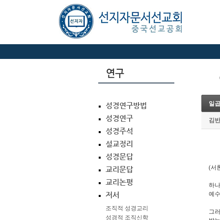
일곱
성경연구방법
성경연구
김
성경주석
설교정리
성경문답
(
서
교리문답
교리논평
하나
예수
저서
조직적 성경교리
그러
성경적 조직신학