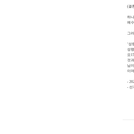
(
결
하나
예수
그러
‘
성
성령
요
15
것과
님이
이
- 20
-
선