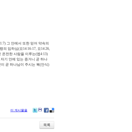
1:7)
그 안에서 또한 믿어 약속의
성령의 임하심
(
요
14:16-17,
요
14:26,
 온전한 사람을 이루는
(
엡
4:13)
 자기 안에 있는 증거니 곧 하나
이 곧 하나님이 주시는 복
(
안식
)
이 게시물을
Tw
M
Fa
De
itte
e2
ce
lici
r
da
bo
ou
목록
y
ok
s