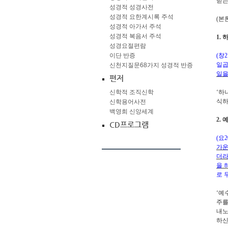
받는
성경적 성경사전
성경적 요한계시록 주석
(
본
성경적 아가서 주석
성경적 복음서 주석
1.
하
성경요절편람
이단 반증
(
창
2
일곱
신천지질문68가지 성경적 반증
일을
편저
신학적 조직신학
‘
하
식
신학용어사전
백영희 신앙세계
2.
예
CD프로그램
(
요
2
가운
더
을 
로 
‘
예
주를
내
하신