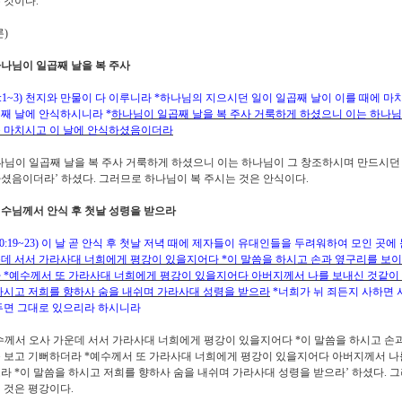
 것이다
.
론
)
나님이 일곱째 날을 복 주사
:1~3)
천지와 만물이 다 이루니라
*
하나님의 지으시던 일이 일곱째 날이 이를 때에 마
째 날에 안식하시니라
*
하나님이 일곱째 날을 복 주사 거룩하게 하셨으니 이는 하나
 마치시고 이 날에 안식하셨음이더라
나님이 일곱째 날을 복 주사 거룩하게 하셨으니 이는 하나님이 그 창조하시며 만드시던 
하셨음이더라
’
하셨다
.
그러므로 하나님이 복 주시는 것은 안식이다
.
수님께서 안식 후 첫날 성령을 받으라
0:19~23)
이 날 곧 안식 후 첫날 저녁 때에 제자들이 유대인들을 두려워하여 모인 곳
데 서서 가라사대 너희에게 평강이 있을지어다
*
이 말씀을 하시고 손과 옆구리를 보
라
*
예수께서 또 가라사대 너희에게 평강이 있을지어다 아버지께서 나를 보내신 것같이
하시고 저희를 향하사 숨을 내쉬며 가라사대 성령을 받으라
*
너희가 뉘 죄든지 사하면 
두면 그대로 있으리라 하시니라
수께서 오사 가운데 서서 가라사대 너희에게 평강이 있을지어다
*
이 말씀을 하시고 손
 보고 기뻐하더라
*
예수께서 또 가라사대 너희에게 평강이 있을지어다 아버지께서 나를
노라
*
이 말씀을 하시고 저희를 향하사 숨을 내쉬며 가라사대 성령을 받으라
’
하셨다
.
그
 것은 평강이다
.