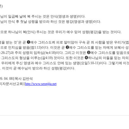
론
)
님이 일곱째 날에 복 주시는 것은 안식
(
영생과 생명
)
이다
.
님이 안식 후 첫날 성령을 받으라 하신 것은 평강
(
영생과 생명
)
이다
.
므로 하나님이 복
(
안식
)
주시는 것은 우리가 예수 믿어 성령
(
평강
)
을 받는 것이다
.
령을 받는 것
’
은 곧
➊
예수 그리스도릐 피로 말미암아 구속 곧 죄 사함을 받은 우리가
(
엡
으로 인치심을 받음
(
엡
1:13)
이다
.
이것은 곧
➋
예수 그리스도를 믿는 자에게 보혜사 
:26-27)
과 주의 성령의 임하심
(
눅
4:18)
이다
.
그리고 이것은
➌
예수 그리스도를 믿음으로
 그리스도의 형상을 이루는
(
갈
4:19)
것이다
.
또한 이것은
➍
하나님의 아들을 믿는 자의
 우리에게 주신 영생과 예수 그리스도 안에 있는 생명
(
요일
5:10-11)
이다
.
그렇기에 이것
며
.
이것이 곧 예수님이 받으라 하신 성령
(
평강
)
이다
.
26. 04. 08
∥
목사 김반석
지자문서선교회
∥
http://www.seonjija.net