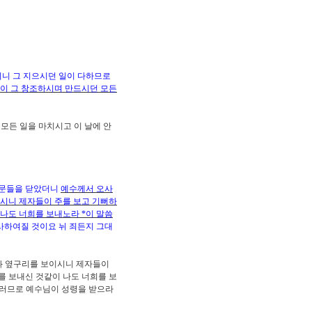
치니 그 지으시던 일이 다하므로
님이 그 창조하시며 만드시던 모든
모든 일을 마치시고 이 날에 안
에 문들을 닫았더니
예수께서 오사
이시니 제자들이 주를 보고 기뻐하
 나도 너희를 보내노라
*
이 말씀
사하여질 것이요 뉘 죄든지 그대
과 옆구리를 보이시니 제자들이
 보내신 것같이 나도 너희를 보
러므로 예수님이 성령을 받으라