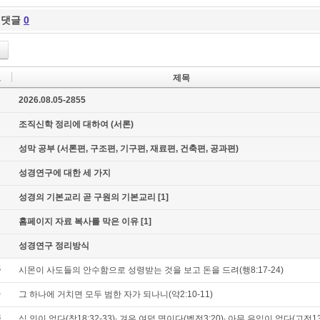
댓글
0
호
제목
지
2026.08.05-2855
지
조직신학 정리에 대하여 (서론)
지
성막 공부 (서론편, 구조편, 기구편, 재료편, 건축편, 공과편)
지
성경연구에 대한 세 가지
지
성경의 기본교리 곧 구원의 기본교리
[1]
지
홈페이지 자료 복사를 막은 이유
[1]
지
성경연구 정리방식
5
시몬이 사도들의 안수함으로 성령받는 것을 보고 돈을 드려(행8:17-24)
4
그 하나에 거치면 모두 범한 자가 되나니(약2:10-11)
3
십 인이 없다(창18:32-33)∙ 겨우 여덟 명이다(벧전3:20)∙ 아무 유익이 없다(고전13: